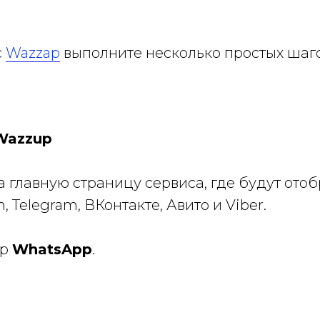
с
Wazzap
выполните несколько простых шаго
Wazzup
а главную страницу сервиса, где будут от
 Telegram, ВКонтакте, Авито и Viber.
ер
WhatsApp
.