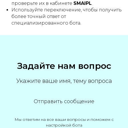
проверьте их в кабинете
SMAIPL
.
Используйте переключение, чтобы получить
более точный ответ от
специализированного бота.
Политика обработки
Договор
Партнерская
Написать в
персональных данных
оферта
программа
поддержку
Общество с ограниченной ответственностью «СМАЙПЛ»
ОГРН 1257700080043, ИНН 7743465930
Задайте нам вопрос
Укажите ваше имя, тему вопроса
Отправить сообщение
Мы ответим на все ваши вопросы и поможем с
настройкой бота