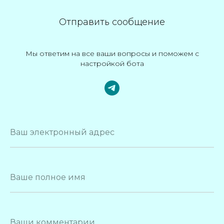
Отправить сообщение
Мы ответим на все ваши вопросы и поможем с
настройкой бота
Политика обработки
Договор
Партнерская
Написать в
персональных данных
оферта
программа
поддержку
Общество с ограниченной ответственностью «СМАЙПЛ»
ОГРН 1257700080043, ИНН 7743465930
Ваш электронный адрес
Ваше полное имя
Ваши комментарии