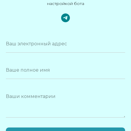
настройкой бота
Политика обработки
Договор
Партнерская
Написать в
персональных данных
оферта
программа
поддержку
Ваш электронный адрес
Общество с ограниченной ответственностью «СМАЙПЛ»
ОГРН 1257700080043, ИНН 7743465930
Ваше полное имя
Ваши комментарии