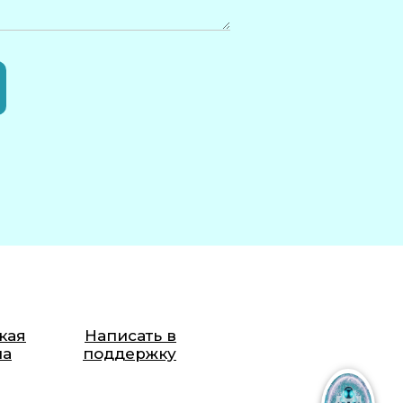
кая
Написать в
ма
поддержку