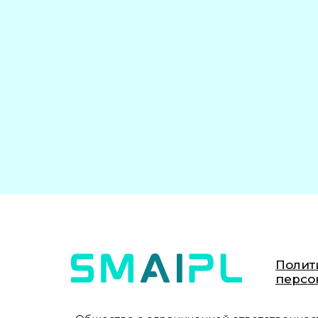
Полит
персо