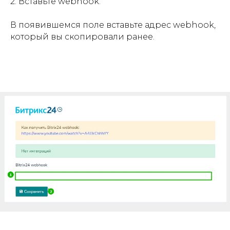
2. Вставьте webhook.
В появившемся поле вставьте адрес webhook,
который вы скопировали ранее.
Политика обработки
Договор
Партнерская
Написать в
персональных данных
оферта
программа
поддержку
Общество с ограниченной ответственностью «СМАЙПЛ»
ОГРН 1257700080043, ИНН 7743465930