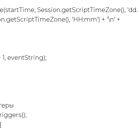
te(startTime, Session.getScriptTimeZone(), 'dd.
n.getScriptTimeZone(), 'HH:mm') + '\n' +
 1, eventString);
ггеры
iggers();
{