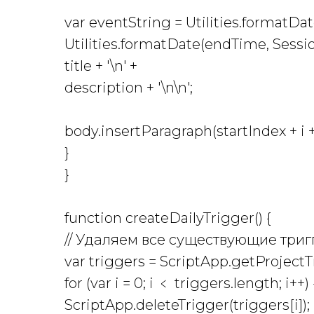
var eventString = Utilities.formatDa
Utilities.formatDate(endTime, Sessio
title + '\n' +
description + '\n\n';
body.insertParagraph(startIndex + i +
}
}
function createDailyTrigger() {
// Удаляем все существующие три
var triggers = ScriptApp.getProjectTr
for (var i = 0; i ﹤ triggers.length; i++) 
ScriptApp.deleteTrigger(triggers[i]);