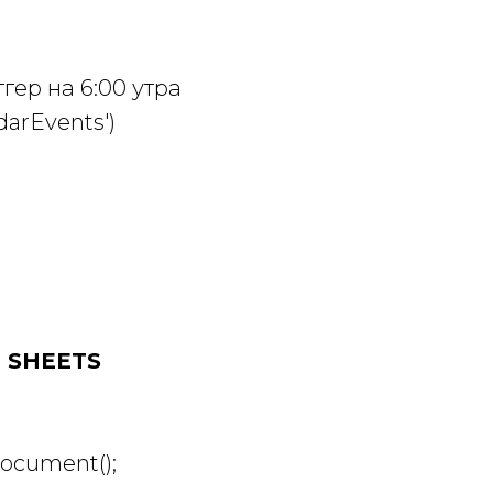
гер на 6:00 утра
darEvents')
 SHEETS
ocument();