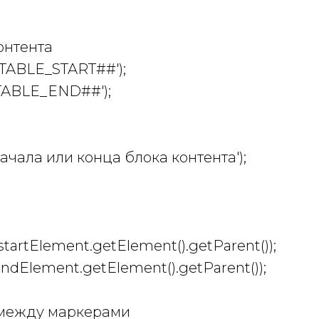
онтента
##TABLE_START##');
#TABLE_END##');
ачала или конца блока контента');
(startElement.getElement().getParent());
endElement.getElement().getParent());
 между маркерами