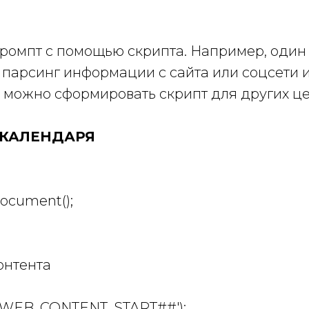
омпт с помощью скрипта. Например, один и
парсинг информации с сайта или соцсети или
можно сформировать скрипт для других це
 КАЛЕНДАРЯ
ocument();
онтента
('##WEB_CONTENT_START##');