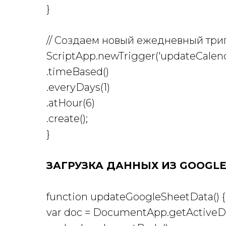
}
// Создаем новый ежедневный триг
ScriptApp.newTrigger('updateCalen
.timeBased()
.everyDays(1)
.atHour(6)
.create();
}
ЗАГРУЗКА ДАННЫХ ИЗ GOOGLE
function updateGoogleSheetData() {
var doc = DocumentApp.getActiveD