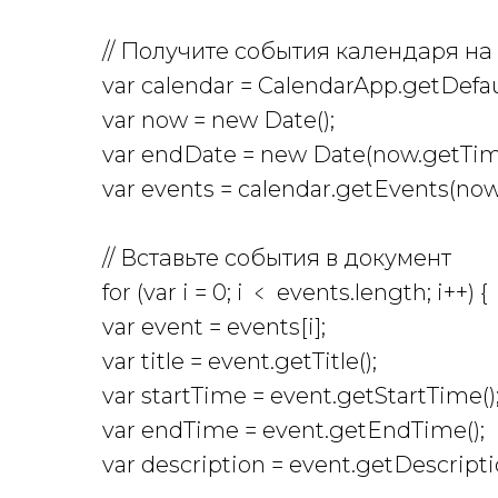
// Получите события календаря н
var calendar = CalendarApp.getDefau
var now = new Date();
var endDate = new Date(now.getTime()
var events = calendar.getEvents(now
// Вставьте события в документ
for (var i = 0; i ﹤ events.length; i++) {
var event = events[i];
var title = event.getTitle();
var startTime = event.getStartTime()
var endTime = event.getEndTime();
var description = event.getDescriptio