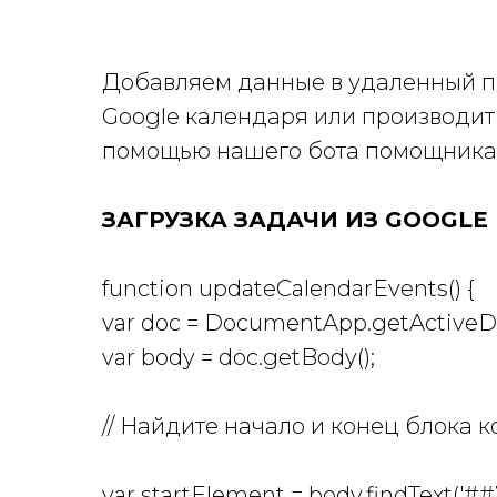
Добавляем данные в удаленный пр
Google календаря или производит 
помощью нашего бота помощника 
ЗАГРУЗКА ЗАДАЧИ ИЗ GOOGLE
function updateCalendarEvents() {
var doc = DocumentApp.getActiveD
var body = doc.getBody();
// Найдите начало и конец блока к
var startElement = body.findText