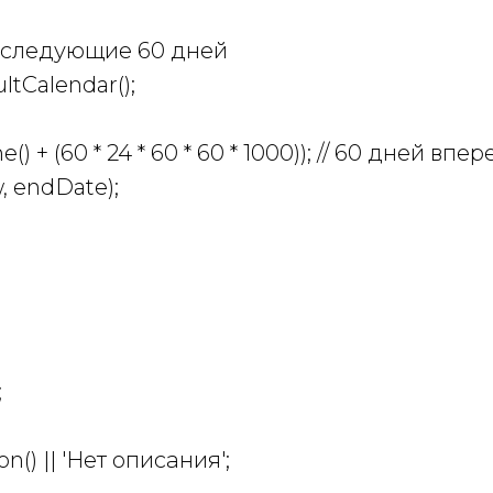
а следующие 60 дней
ltCalendar();
 + (60 * 24 * 60 * 60 * 1000)); // 60 дней впер
, endDate);
;
n() || 'Нет описания';