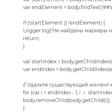
var endElement = body.findText(
if (!startElement || !endElement) {
Logger.log('Не найдены маркеры н
return;
}
var startIndex = body.getChildIndex
var endIndex = body.getChildIndex(
// Удалите существующий контент
for (var i = endIndex - 1; i ﹥ startIndex;
body.removeChild(body.getChild(i));
}