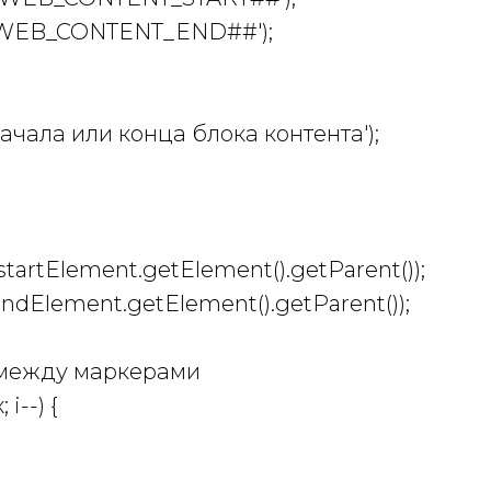
'##WEB_CONTENT_END##');
ачала или конца блока контента');
(startElement.getElement().getParent());
endElement.getElement().getParent());
 между маркерами
 i--) {