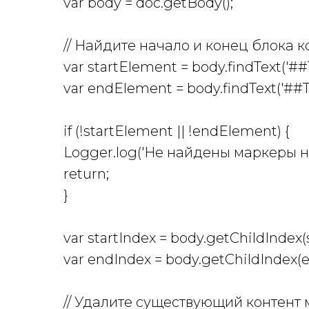
var body = doc.getBody();
// Найдите начало и конец блока к
var startElement = body.findText('
var endElement = body.findText('#
if (!startElement || !endElement) {
Logger.log('Не найдены маркеры н
return;
}
var startIndex = body.getChildIndex
var endIndex = body.getChildIndex(
// Удалите существующий контент