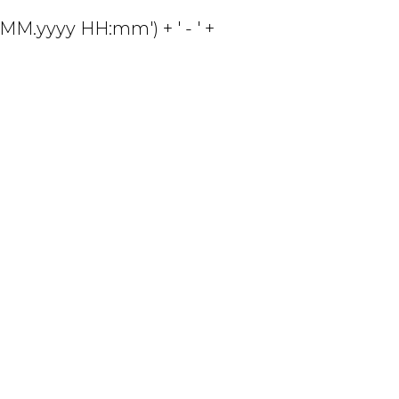
MM.yyyy HH:mm') + ' - ' +